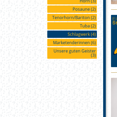
Horn
(3)
Posaune
(2)
Tenorhorn/Bariton
(2)
Tuba
(2)
Schlagwerk
(4)
Marketenderinnen
(6)
Unsere guten Geister
(3)