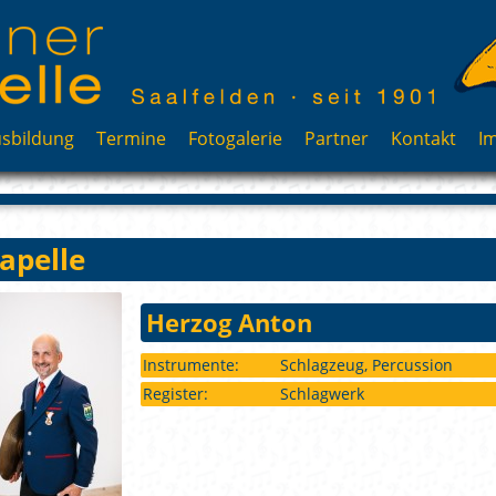
sbildung
Termine
Fotogalerie
Partner
Kontakt
I
apelle
Herzog Anton
Instrumente:
Schlagzeug, Percussion
Register:
Schlagwerk