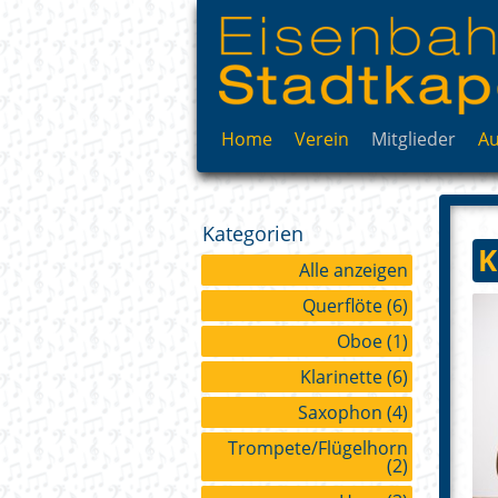
Home
Verein
Mitglieder
Au
Philosophie
Vorstand
Kategorien
Chronik
K
Alle anzeigen
Querflöte
(6)
Oboe
(1)
Klarinette
(6)
Saxophon
(4)
Trompete/Flügelhorn
(2)