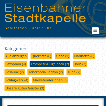
Kategorien
Alle anzeigen
Querflöte
(6)
Oboe
(1)
Klarinette
(6)
Saxophon
(4)
Trompete/Flügelhorn
(2)
Horn
(3)
Posaune
(2)
Tenorhorn/Bariton
(2)
Tuba
(2)
Schlagwerk
(4)
Marketenderinnen
(6)
Unsere guten Geister
(3)