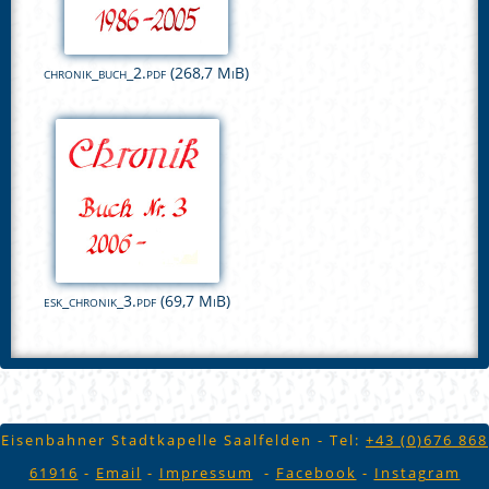
chronik_buch_2.pdf
(268,7 MiB)
esk_chronik_3.pdf
(69,7 MiB)
Eisenbahner Stadtkapelle Saalfelden - Tel:
+43 (
0)676 868
61916
-
Email
-
Impressum
-
Facebook
-
Instagram