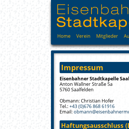
Home
Verein
Mitglieder
Au
Philosophie
Vorstand
Chronik
Impressum
Eisenbahner Stadtkapelle Saa
Anton Wallner Straße 5a
5760 Saalfelden
Obmann: Christian Hofer
Tel.:
+43 (0)676 868 61916
Email:
obmann@eisenbahnermu
Haftungsausschluss (