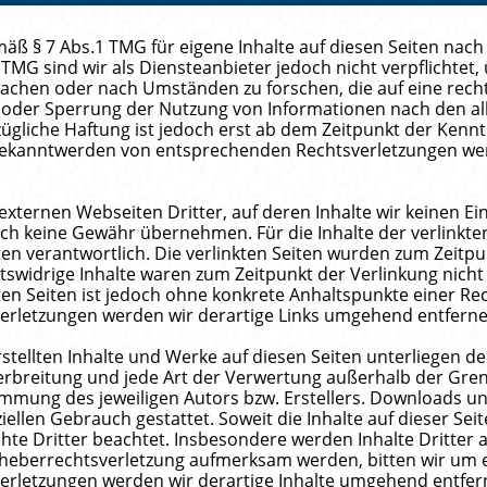
mäß § 7 Abs.1 TMG für eigene Inhalte auf diesen Seiten nac
 TMG sind wir als Diensteanbieter jedoch nicht verpflichtet
chen oder nach Umständen zu forschen, die auf eine rechts
g oder Sperrung der Nutzung von Informationen nach den a
ügliche Haftung ist jedoch erst ab dem Zeitpunkt der Kennt
Bekanntwerden von entsprechenden Rechtsverletzungen wer
externen Webseiten Dritter, auf deren Inhalte wir keinen E
ch keine Gewähr übernehmen. Für die Inhalte der verlinkten S
ten verantwortlich. Die verlinkten Seiten wurden zum Zeitp
tswidrige Inhalte waren zum Zeitpunkt der Verlinkung nich
nkten Seiten ist jedoch ohne konkrete Anhaltspunkte einer R
erletzungen werden wir derartige Links umgehend entferne
rstellten Inhalte und Werke auf diesen Seiten unterliegen 
 Verbreitung und jede Art der Verwertung außerhalb der Gr
immung des jeweiligen Autors bzw. Erstellers. Downloads un
ellen Gebrauch gestattet. Soweit die Inhalte auf dieser Seit
te Dritter beachtet. Insbesondere werden Inhalte Dritter a
Urheberrechtsverletzung aufmerksam werden, bitten wir um
erletzungen werden wir derartige Inhalte umgehend entfer