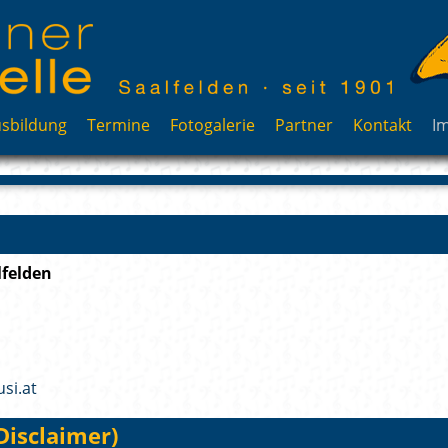
sbildung
Termine
Fotogalerie
Partner
Kontakt
I
lfelden
si.at
Disclaimer)