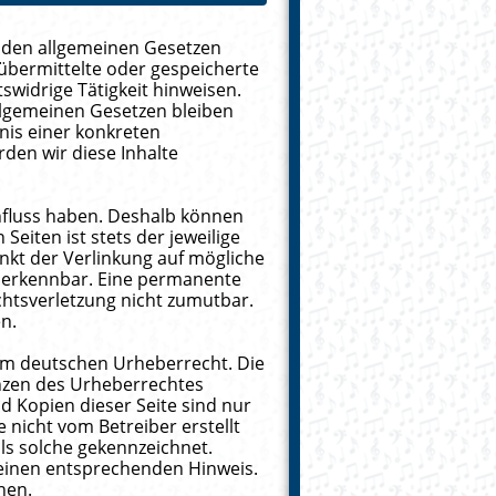
h den allgemeinen Gesetzen
, übermittelte oder gespeicherte
widrige Tätigkeit hinweisen.
llgemeinen Gesetzen bleiben
nis einer konkreten
den wir diese Inhalte
influss haben. Deshalb können
eiten ist stets der jeweilige
unkt der Verlinkung auf mögliche
t erkennbar. Eine permanente
echtsverletzung nicht zumutbar.
n.
dem deutschen Urheberrecht. Die
enzen des Urheberrechtes
d Kopien dieser Seite sind nur
e nicht vom Betreiber erstellt
ls solche gekennzeichnet.
 einen entsprechenden Hinweis.
nen.